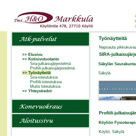
Työnäytteitä
Napsauta pikkukuvaa
SIRA-julkaisujärj
>> Etusivu
>> Kotisivutuotanto
Sira-julkaisujärjestelmä
Säkylän Seurakunta
Profiili-julkaisujärjestelmä
>> Työnäytteitä
Säkylä
Sira-toteutuksia
Profiili-toteutuksia
Muita toteutuksia
>> Yhteystiedot
Profiili-julkaisuj
Köyliön Fysioterap
Köyliö, Säkylä