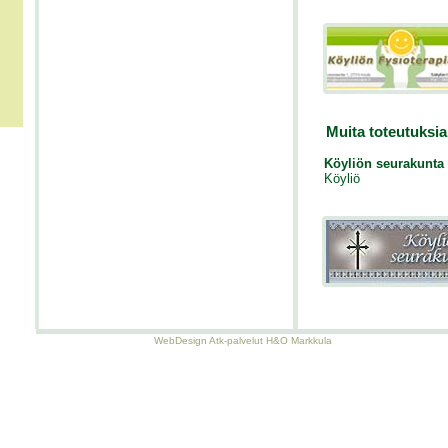
Muita toteutuksia
Köyliön seurakunta
Köyliö
WebDesign Atk-palvelut H&O Markkula